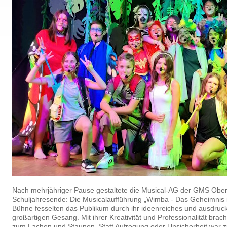
Nach mehrjähriger Pause gestaltete die Musical-AG der GMS Ober
Schuljahresende: Die Musicalaufführung „Wimba - Das Geheimnis i
Bühne fesselten das Publikum durch ihr ideenreiches und ausdruck
großartigen Gesang. Mit ihrer Kreativität und Professionalität bra
zum Lachen und Staunen. Statt Aufregung oder Unsicherheit war z