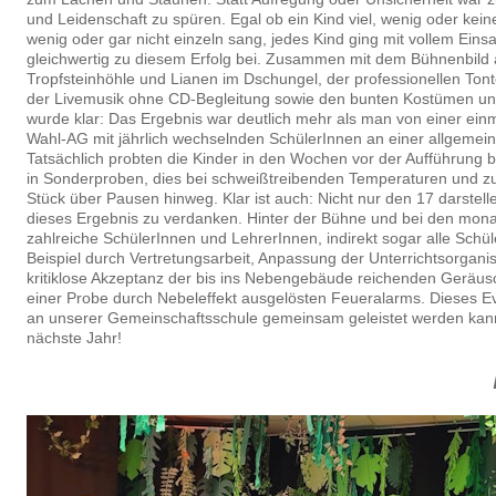
und Leidenschaft zu spüren. Egal ob ein Kind viel, wenig oder keine
wenig oder gar nicht einzeln sang, jedes Kind ging mit vollem Einsat
gleichwertig zu diesem Erfolg bei. Zusammen mit dem Bühnenbild a
Tropfsteinhöhle und Lianen im Dschungel, der professionellen Tont
der Livemusik ohne CD-Begleitung sowie den bunten Kostümen un
wurde klar: Das Ergebnis war deutlich mehr als man von einer ein
Wahl-AG mit jährlich wechselnden SchülerInnen an einer allgemein
Tatsächlich probten die Kinder in den Wochen vor der Aufführung 
in Sonderproben, dies bei schweißtreibenden Temperaturen und 
Stück über Pausen hinweg. Klar ist auch: Nicht nur den 17 darstell
dieses Ergebnis zu verdanken. Hinter der Bühne und bei den mona
zahlreiche SchülerInnen und LehrerInnen, indirekt sogar alle Sch
Beispiel durch Vertretungsarbeit, Anpassung der Unterrichtsorgani
kritiklose Akzeptanz der bis ins Nebengebäude reichenden Geräusch
einer Probe durch Nebeleffekt ausgelösten Feueralarms. Dieses Even
an unserer Gemeinschaftsschule gemeinsam geleistet werden kann
nächste Jahr!