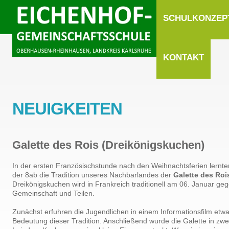
SCHULKONZEP
KONTAKT
NEUIGKEITEN
Galette des Rois (Dreikönigskuchen)
In der ersten Französischstunde nach den Weihnachtsferien lernte
der 8ab die Tradition unseres Nachbarlandes der
Galette des Roi
Dreikönigskuchen wird in Frankreich traditionell am 06. Januar ge
Gemeinschaft und Teilen.
Zunächst erfuhren die Jugendlichen in einem Informationsfilm etwa
Bedeutung dieser Tradition. Anschließend wurde die Galette in z